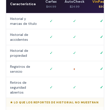
Carfax
AutoCheck
VinPasse
Característica
$44.99
$24.99
$30
Historial y
✓
✓
✓
marcas de título
Historial de
✓
✓
✓
accidentes
Historial de
✓
✓
✓
propiedad
Registros de
✓
◐
✓
servicio
Retiros de
✓
✓
✓
seguridad
abiertos
★
LO QUE LOS REPORTES DE HISTORIAL NO MUESTRAN