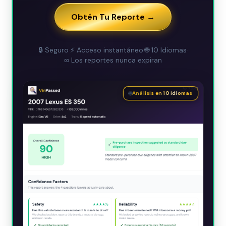
Obtén Tu Reporte →
🔒
Seguro
·
⚡
Acceso instantáneo
·
🌐
10 Idiomas
·
∞
Los reportes nunca expiran
🌐
Análisis en 10 idiomas