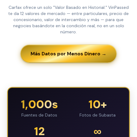
Carfax ofrece un solo "Valor Basado en Historial." VinPassed
te da 12 valores de mercado — entre particulares, precio de
concesionario, valor de intercambio y más — para que
negocies basándote en la condición real, no en un solo
número.
Más Datos por Menos Dinero →
1,000s
10+
Fuentes de Datos
Fotos de Subasta
12
∞