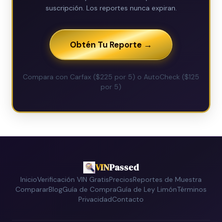
suscripción. Los reportes nunca expiran.
Obtén Tu Reporte →
Compara con Carfax ($225 por 5) o AutoCheck ($125
por 5)
VIN
Passed
Inicio
Verificación VIN Gratis
Precios
Reportes de Muestra
Comparar
Blog
Guía de Compra
Guía de Ley Limón
Términos
Privacidad
Contacto